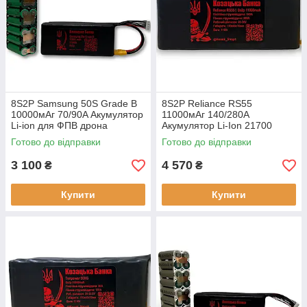
8S2P Samsung 50S Grade B
8S2P Reliance RS55
10000мАг 70/90A Акумулятор
11000мАг 140/280A
Li-ion для ФПВ дрона
Акумулятор Li-Ion 21700
"Козацька Банка"
«Козацька Банка»
Готово до відправки
Готово до відправки
3 100
4 570
₴
₴
Купити
Купити