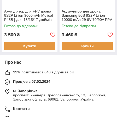
Акумулятор для FPV дрона
Акумулятор для дрона
8S2P Li-ion 9000mAh Molicel
Samsung 50S 8S2P Li-ion
P45B | для 13/15/17 дюймів |
10000 mAh 29.6V 70/90A FPV
батарея БПЛА 29.6V
UAV батарея
Готово до відправки
Готово до відправки
3 500
3 460
₴
₴
Купити
Купити
Про нас
99% позитивних з 648 відгуків за рік
Працює з 07.02.2024
м. Запоріжжя
проспект Інженера Преображенського, 13, Запоріжжя,
Запорізька область, 69061, Запоріжжя, Україна
Контакти