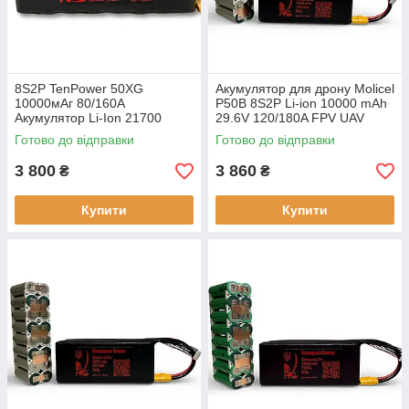
8S2P TenPower 50XG
Акумулятор для дрону Molicel
10000мАг 80/160A
P50B 8S2P Li-ion 10000 mAh
Акумулятор Li-Ion 21700
29.6V 120/180A FPV UAV
«Козацька Банка»
батарея
Готово до відправки
Готово до відправки
3 800
3 860
₴
₴
Купити
Купити