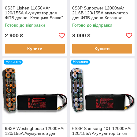
6S3P Lishen 11850мАг
6S3P Sunpower 12000мАг
120/155А Акумулятор для
21.6В 120/155А акумулятор
ФПВ дрона "Козацька Банка"
для ФПВ дрона Козацька
Банка
Готово до відправки
Готово до відправки
2 900
3 000
₴
₴
Купити
Купити
Новинка
Новинка
6S3P Westinghouse 12000мАг
6S3P Samsung 40T 12000мАг
120/155A Акумулятор для
120/155A Акумулятор Li-ion