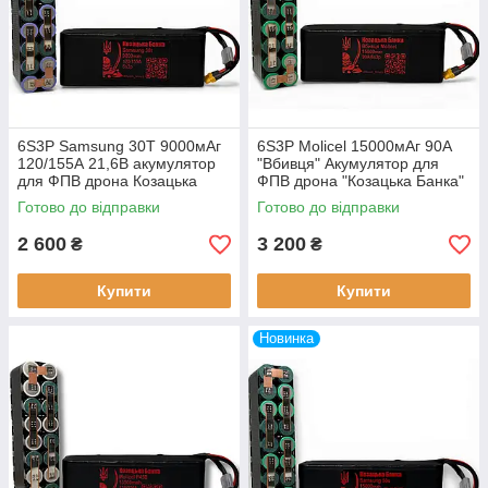
6S3P Samsung 30T 9000мАг
6S3P Molicel 15000мАг 90А
120/155А 21,6В акумулятор
"Вбивця" Акумулятор для
для ФПВ дрона Козацька
ФПВ дрона "Козацька Банка"
Банка
Готово до відправки
Готово до відправки
2 600
3 200
₴
₴
Купити
Купити
Новинка