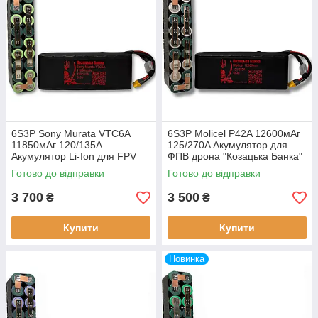
6S3P Sony Murata VTC6A
6S3P Molicel P42A 12600мАг
11850мАг 120/135A
125/270A Акумулятор для
Акумулятор Li-Ion для FPV
ФПВ дрона "Козацька Банка"
дрона «Козацька Банка»
Готово до відправки
Готово до відправки
3 700
3 500
₴
₴
Купити
Купити
Новинка