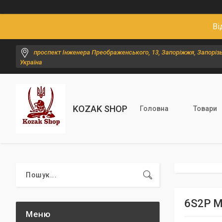
Ві
проспект Інженера Преображенського, 13, Запоріжжя, Запорізь
Україна
KOZAK SHOP
Головна
Товари
6S2P M