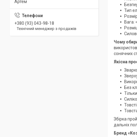
Артем
Безпе
Тип ел
Розмір
Вага: 
+380 (93) 043-98-18
Розмі
Технічний менеджер з продажів
Силов
Чому обир
використов
сонячних ст
Якісна про
Зварю
Зверху
Викор
Без кл
Тільк
Силіко
Товсті
Товст
Збірка про
дальніх по
Бренд «Коз