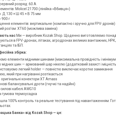
рервний розряд: 60 А
ементів: Molicel 21700 (лінійка «Вбивця»)
: Д 130 × Ш 45 × В 75 мм
≈ 900 г
щення елементів: вертикальне (компактно і зручно для FPV-дронів)
ий роз’єм: XT60 (можлива заміна)
ають нас
Ми — виробник Kozak Shop. Щоденно виготовляємо понад 
уються в FPV-дронах, літаках, агродронах великих вантажних, НРК
анціях та ІБП.
фесійна збірка:
ємо елементи мідними шинами (максимальна провідність і мінімум
 мідних шин — армований шар нікелю (додатковий захист і міцність
истовуємо легкий holder — повністю виключає коротке замикання
ею, який при нагріванні розтікається
и оригінальні конектори XT Amass
нові балансувальні дроти (гнучкі та надійні)
 силові кабелі AWG10
а гумова термоусадка
йшла 100% контроль та реальне тестування під навантаженням. Гото
льотах.
ацька Банка» від Kozak Shop — це: