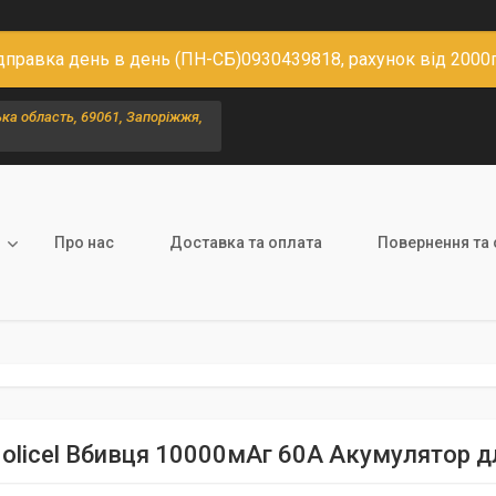
дправка день в день (ПН-СБ)0930439818, рахунок від 2000
ка область, 69061, Запоріжжя,
Про нас
Доставка та оплата
Повернення та 
olicel Вбивця 10000мАг 60A Акумулятор д