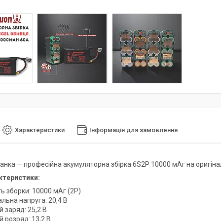
Характеристики
Інформація для замовлення
анка — професійна акумуляторна збірка 6S2P 10000 мАг на оригінал
ктеристики:
ь зборки: 10000 мАг (2P)
льна напруга: 20,4 В
 заряд: 25,2 В
 розряд: 13,2 В