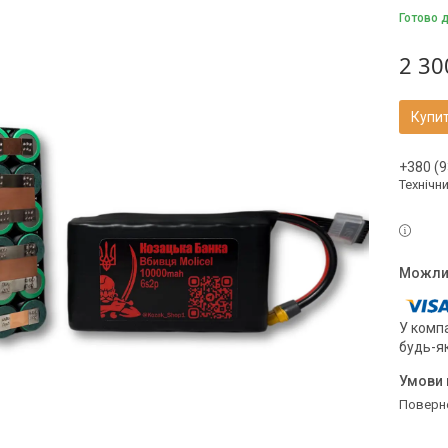
Готово 
2 30
Купи
+380 (9
Технічн
У компа
будь-я
поверн