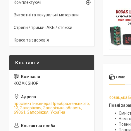
Комплектуючі
Витратні та пакувальні матеріали
Стрепи / тримач АКБ / стяжки
Краса та здоров'я
Опис
KOZAK SHOP
Козацька Б
проспект Інженера Преображенського,
Повні хара
13, Запоріжжя, Запорізька область,
69061, Запоріжжя, Україна
Ємніст
Номіна
Повний
Повний