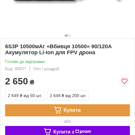
6S3P 10500мАг «Вбивця 10500» 90/120А
Акумулятор Li-Ion для FPV дрона
Готово до відправки
Код: 0007*
Опт і роздріб
2 650
₴
2 649 ₴
від 50 шт.
2 648 ₴
від 200 шт.
Купити
або
Купити з