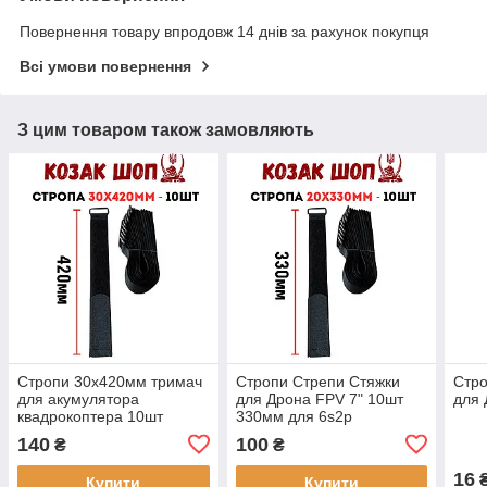
Повернення товару впродовж 14 днів за рахунок покупця
Всі умови повернення
З цим товаром також замовляють
Стропи 30х420мм тримач
Стропи Стрепи Стяжки
Стро
для акумулятора
для Дрона FPV 7" 10шт
для
квадрокоптера 10шт
330мм для 6s2p
140
100
₴
₴
16
Купити
Купити