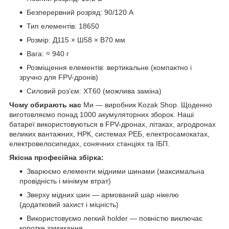
Безперервний розряд: 90/120 А
Тип елементів: 18650
Розмір: Д115 × Ш58 × В70 мм
Вага: ≈ 940 г
Розміщення елементів: вертикальне (компактно і
зручно для FPV-дронів)
Силовий роз’єм: XT60 (можлива заміна)
Чому обирають нас
Ми — виробник Kozak Shop. Щоденно
виготовляємо понад 1000 акумуляторних зборок. Наші
батареї використовуються в FPV-дронах, літаках, агродронах
великих вантажних, НРК, системах РЕБ, електросамокатах,
електровелосипедах, сонячних станціях та ІБП.
Якісна професійна збірка:
Зварюємо елементи мідними шинами (максимальна
провідність і мінімум втрат)
Зверху мідних шин — армований шар нікелю
(додатковий захист і міцність)
Використовуємо легкий holder — повністю виключає
коротке замикання