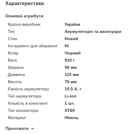
Характеристики
Основні атрибути
Країна виробник
Україна
Тип
Акумулятори та аксесуари
Стан
Новий
Інструмент для збирання
Ні
Колір
Чорний
Вага
910 г
Ширина
58 мм
Довжина
115 мм
Висота
70 мм
Ємність акумулятору
10.5 А. г
Тип акумулятора
Li-Ion
Кількість в комплекті
1 шт.
Тип коннектора
XT60
Матеріал
Нікель
Приховати