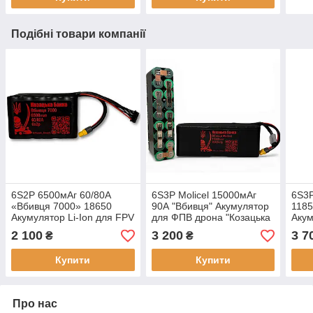
Подібні товари компанії
6S2P 6500мАг 60/80A
6S3P Molicel 15000мАг
6S3P
«Вбивця 7000» 18650
90А "Вбивця" Акумулятор
1185
Акумулятор Li-Ion для FPV
для ФПВ дрона "Козацька
Акум
дрона
Банка"
дрон
2 100
3 200
3 7
₴
₴
Купити
Купити
Про нас