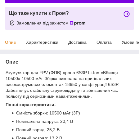
Що таке купити з Пром?
Замовлення під захистом
Опис
Характеристики
Доставка
Оплата
Умови п
Опис
Акумулятор
для FPV (ФПВ) дрона 6S3P Li-Ion «Вбивця
10500» 10500 мАг. Збірка виконана на оригінальних
високострумових елементах 18650 у конфігурації 6S3P.
Забезпечує стабільну струмовіддачу та збільшений час
польоту під серйозними навантаженнями.
Повні характеристики:
Ємність зборки: 10500 мАг (3P)
Номінальна напруга: 20,4 В
Повний заряд: 25,2 В
Повний розряд: 13,2 В