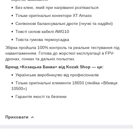
Без клею, який при нагріванні розтікається
Тільки оригінальні конектори XT Amass
Силіконові балансувальні дроти (гнучкі та надійні)
Товсті силові кабелі AWG10
Товста гумова термоусадка
Збірка пройшла 100% контроль та реальне тестування під
навантаженням. Готова до жорсткої експлуатації в FPV-
дронах, гонках та дальніх польотах.
Бренд «Козацька Банка» від Kozak Shop — це:
Українське виробництво від професіоналів
Тільки оригінальні елементи 18650 (лінійка «Вбивця
10500»)
Гарантія якості та безпеки
Приховати