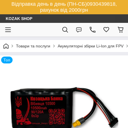
Відправка день в день (ПН-СБ)0930439818,
рахунок від 2000грн
KOZAK SHOP
Товари та послуги
Акумуляторні збірки Li-Ion для FPV
Топ