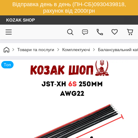
Відправка день в день (ПН-СБ)0930439818,
рахунок від 2000грн
KOZAK SHOP
Товари та послуги
Комплектуючі
Балансувальний каб
Топ