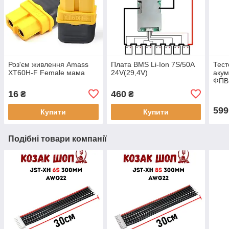
Роз'єм живлення Amass
Плата BMS Li-Ion 7S/50А
Тест
XT60H-F Female мама
24V(29,4V)
акум
ФПВ
16
460
₴
₴
599
Купити
Купити
Подібні товари компанії