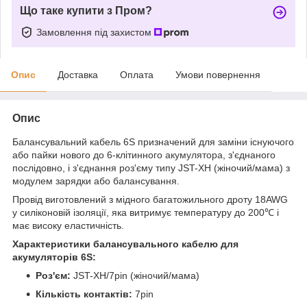
Що таке купити з Пром?
Замовлення під захистом
Опис
Доставка
Оплата
Умови повернення
Опис
Балансувальний кабель 6S призначений для заміни існуючого
або пайки нового до 6-клітинного
акумулятора
, з'єднаного
послідовно, і з'єднання роз'єму типу JST-XH (жіночий/мама) з
модулем зарядки або балансування.
Провід виготовлений з мідного багатожильного дроту 18AWG
у силіконовій ізоляції, яка витримує температуру до 200℃ і
має високу еластичність.
Характеристики балансувального кабелю для
акумуляторів 6S:
Роз'єм:
JST-XH/7pin (жіночий/мама)
Кількість контактів:
7pin