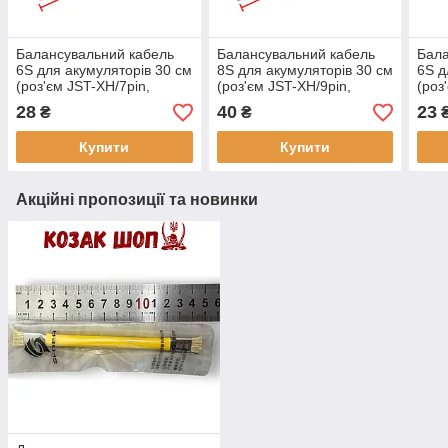
Балансувальний кабель
Балансувальний кабель
Бала
6S для акумуляторів 30 см
8S для акумуляторів 30 см
6S д
(роз'єм JST-XH/7pin,
(роз'єм JST-XH/9pin,
(роз
силікон 22AWG)
силікон 22AWG)
силі
28
40
23
₴
₴
Купити
Купити
Акційні пропозиції та новинки