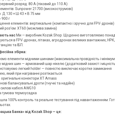
ервний розряд: 80 А (піковий до 110 А)
лементів: Sunpower 21700 (високострумові)
: Д 130 × Ш 43 × В 75 мм
≈ 900 г
щення елементів: вертикальне (компактно і зручно для FPV-дронів)
ий роз’єм: XT60 (можлива заміна)
ають нас
Ми — виробник Kozak Shop. Щоденно виготовляємо понад 
уються в FPV-дронах, літаках, агродронах великих вантажних, НРК
анціях та ІБП.
фесійна збірка:
ємо елементи мідними шинами (максимальна провідність і мінімум
 мідних шин — армований шар нікелю (додатковий захист і міцність
истовуємо легкий holder — повністю виключає коротке замикання
ею, який при нагріванні розтікається
и оригінальні конектори XT Amass
нові балансувальні дроти (гнучкі та надійні)
 силові кабелі AWG10
а гумова термоусадка
йшла 100% контроль та реальне тестування під навантаженням. Гото
льотах.
ацька Банка» від Kozak Shop — це: