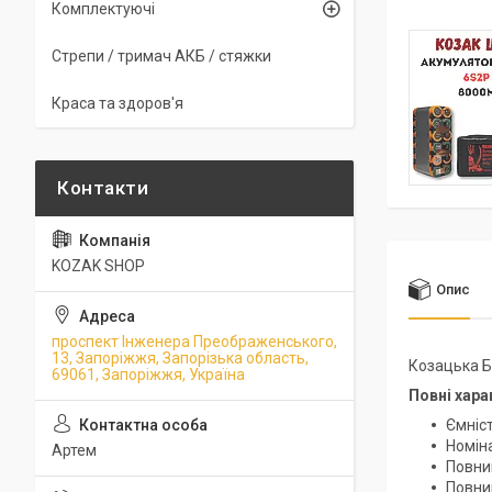
Комплектуючі
Стрепи / тримач АКБ / стяжки
Краса та здоров'я
KOZAK SHOP
Опис
проспект Інженера Преображенського,
13, Запоріжжя, Запорізька область,
Козацька Б
69061, Запоріжжя, Україна
Повні хара
Ємніст
Номіна
Артем
Повний
Повний