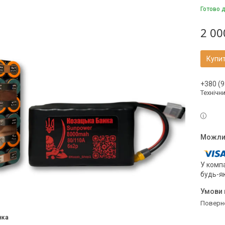
Готово 
2 00
Купи
+380 (9
Технічн
У компа
будь-я
поверн
нка