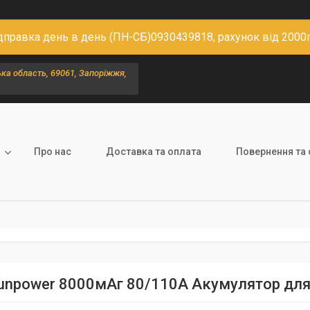
дправка день в день (ПН-СБ)0930439818, рахунок від 2000
ка область, 69061, Запоріжжя,
Про нас
Доставка та оплата
Повернення та 
unpower 8000мАг 80/110A Акумулятор для