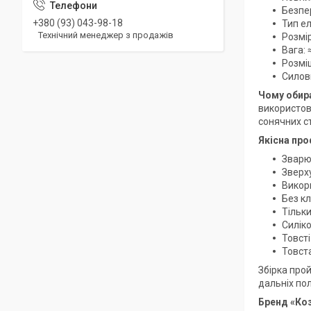
Безпер
+380 (93) 043-98-18
Тип е
Технічний менеджер з продажів
Розмір
Вага: 
Розмі
Силов
Чому обир
використов
сонячних ст
Якісна про
Зварю
Зверху
Викор
Без кл
Тільк
Силіко
Товсті
Товст
Збірка про
дальніх по
Бренд «Коз