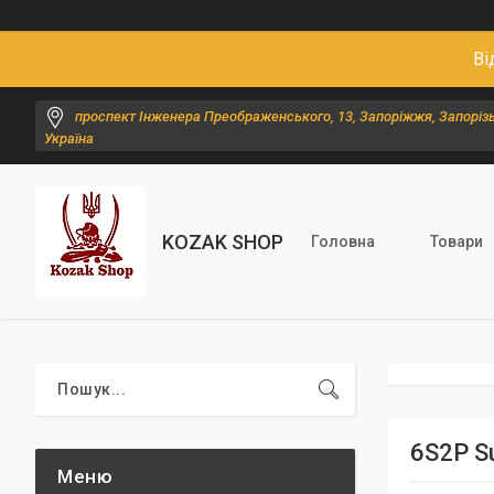
Ві
проспект Інженера Преображенського, 13, Запоріжжя, Запорізь
Україна
KOZAK SHOP
Головна
Товари
6S2P S