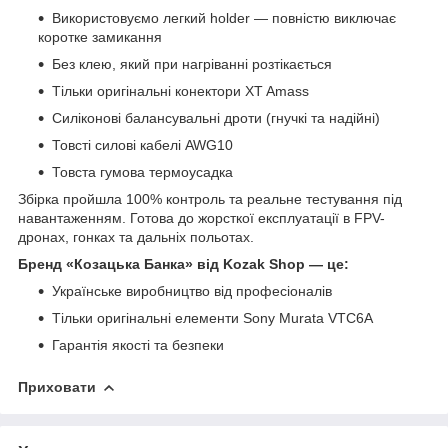
Використовуємо легкий holder — повністю виключає
коротке замикання
Без клею, який при нагріванні розтікається
Тільки оригінальні конектори XT Amass
Силіконові балансувальні дроти (гнучкі та надійні)
Товсті силові кабелі AWG10
Товста гумова термоусадка
Збірка пройшла 100% контроль та реальне тестування під
навантаженням. Готова до жорсткої експлуатації в FPV-
дронах, гонках та дальніх польотах.
Бренд «Козацька Банка» від Kozak Shop — це:
Українське виробництво від професіоналів
Тільки оригінальні елементи Sony Murata VTC6A
Гарантія якості та безпеки
Приховати