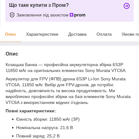
Що таке купити з Пром?
Замовлення під захистом
Опис
Характеристики
Доставка
Оплата
Умови п
Опис
Козацька Банка — професійна акумуляторна збірка 6S3P
11850 мАг на оригінальних елементах Sony Murata VTC6A.
Акумулятор для FPV (ФПВ) дрона 6S3P Li-Ion Sony Murata
VTC6A, 11850 мАг. Вибір для FPV-дронів, де потрібні
надійність, довговічність та висока продуктивність. Ми
виробляємо професійні збірки на базі елементів Sony Murata
VTC6A з використанням мідних з’єднань.
Повні характеристики:
Ємність зборки: 11850 мАг (3P)
Номінальна напруга: 21,6 В
Повний заряд: 25,2 В