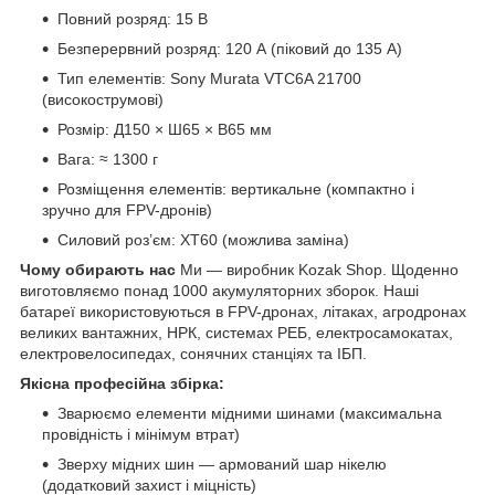
Повний розряд: 15 В
Безперервний розряд: 120 А (піковий до 135 А)
Тип елементів: Sony Murata VTC6A 21700
(високострумові)
Розмір: Д150 × Ш65 × В65 мм
Вага: ≈ 1300 г
Розміщення елементів: вертикальне (компактно і
зручно для FPV-дронів)
Силовий роз’єм: XT60 (можлива заміна)
Чому обирають нас
Ми — виробник Kozak Shop. Щоденно
виготовляємо понад 1000 акумуляторних зборок. Наші
батареї використовуються в FPV-дронах, літаках, агродронах
великих вантажних, НРК, системах РЕБ, електросамокатах,
електровелосипедах, сонячних станціях та ІБП.
Якісна професійна збірка:
Зварюємо елементи мідними шинами (максимальна
провідність і мінімум втрат)
Зверху мідних шин — армований шар нікелю
(додатковий захист і міцність)