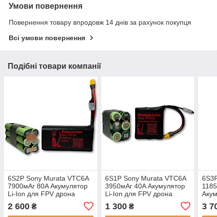
Умови повернення
Повернення товару впродовж 14 днів за рахунок покупця
Всі умови повернення
Подібні товари компанії
6S2P Sony Murata VTC6A
6S1P Sony Murata VTC6A
6S3P
7900мАг 80A Акумулятор
3950мАг 40A Акумулятор
1185
Li-Ion для FPV дрона
Li-Ion для FPV дрона
Акум
«Козацька Банка»
«Козацька Банка»
дрон
2 600
1 300
3 7
₴
₴