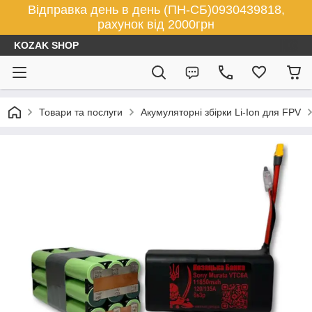
Відправка день в день (ПН-СБ)0930439818,
рахунок від 2000грн
KOZAK SHOP
Товари та послуги
Акумуляторні збірки Li-Ion для FPV