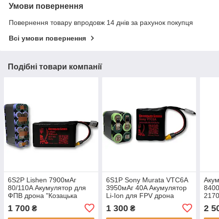
Умови повернення
Повернення товару впродовж 14 днів за рахунок покупця
Всі умови повернення
Подібні товари компанії
6S2P Lishen 7900мАг
6S1P Sony Murata VTC6A
Акум
80/110A Акумулятор для
3950мАг 40A Акумулятор
8400
ФПВ дрона "Козацька
Li-Ion для FPV дрона
2170
Банка"
«Козацька Банка»
Банк
1 700
1 300
2 5
₴
₴
FPV