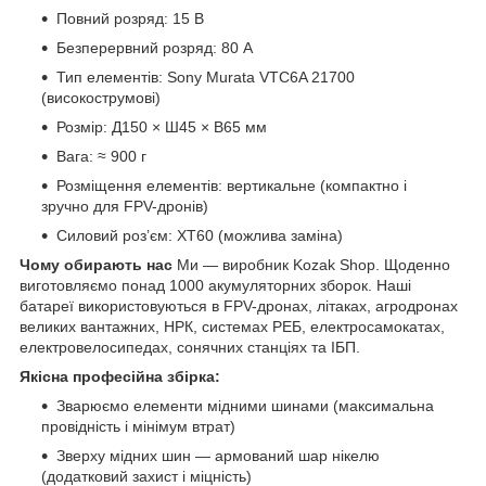
Повний розряд: 15 В
Безперервний розряд: 80 А
Тип елементів: Sony Murata VTC6A 21700
(високострумові)
Розмір: Д150 × Ш45 × В65 мм
Вага: ≈ 900 г
Розміщення елементів: вертикальне (компактно і
зручно для FPV-дронів)
Силовий роз’єм: XT60 (можлива заміна)
Чому обирають нас
Ми — виробник Kozak Shop. Щоденно
виготовляємо понад 1000 акумуляторних зборок. Наші
батареї використовуються в FPV-дронах, літаках, агродронах
великих вантажних, НРК, системах РЕБ, електросамокатах,
електровелосипедах, сонячних станціях та ІБП.
Якісна професійна збірка:
Зварюємо елементи мідними шинами (максимальна
провідність і мінімум втрат)
Зверху мідних шин — армований шар нікелю
(додатковий захист і міцність)