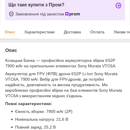
Що таке купити з Пром?
Замовлення під захистом
Опис
Характеристики
Доставка
Оплата
Умови п
Опис
Козацька Банка — професійна акумуляторна збірка 6S2P
7900 мАг на оригінальних елементах Sony Murata VTC6A.
Акумулятор для FPV (ФПВ) дрона 6S2P Li-Ion Sony Murata
VTC6A, 7900 мАг. Вибір для FPV-дронів, де потрібні
надійність, довговічність та висока продуктивність. Ми
виробляємо професійні збірки на базі елементів Sony Murata
VTC6A з використанням мідних з’єднань.
Повні характеристики:
Ємність зборки: 7900 мАг (2P)
Номінальна напруга: 21,6 В
Повний заряд: 25,2 В