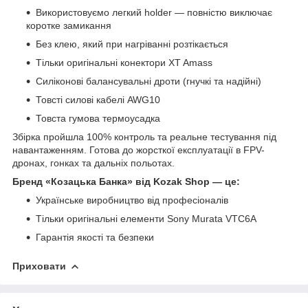
Використовуємо легкий holder — повністю виключає
коротке замикання
Без клею, який при нагріванні розтікається
Тільки оригінальні конектори XT Amass
Силіконові балансувальні дроти (гнучкі та надійні)
Товсті силові кабелі AWG10
Товста гумова термоусадка
Збірка пройшла 100% контроль та реальне тестування під
навантаженням. Готова до жорсткої експлуатації в FPV-
дронах, гонках та дальніх польотах.
Бренд «Козацька Банка» від Kozak Shop — це:
Українське виробництво від професіоналів
Тільки оригінальні елементи Sony Murata VTC6A
Гарантія якості та безпеки
Приховати