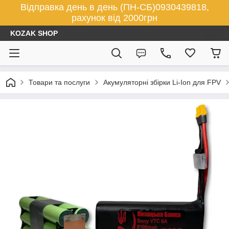
Відправка день в день (ПН-СБ)0930439818,
рахунок від 2000грн
KOZAK SHOP
Товари та послуги
Акумуляторні збірки Li-Ion для FPV