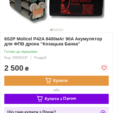
6S2P Molicel P42A 8400мАг 90A Акумулятор
для ФПВ дрона "Козацька Банка"
Готово до відправки
Код: 0000018*
Роздріб
2 500
₴
Купити
або
Купити з
Що таке купити з Пром?