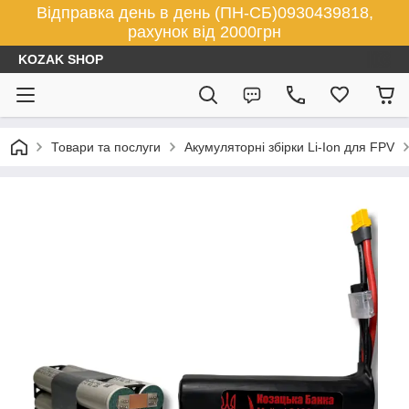
Відправка день в день (ПН-СБ)0930439818,
рахунок від 2000грн
KOZAK SHOP
Товари та послуги
Акумуляторні збірки Li-Ion для FPV