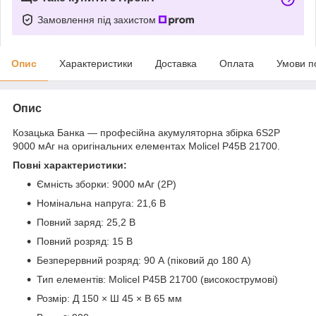
Замовлення під захистом
Опис
Характеристики
Доставка
Оплата
Умови п
Опис
Козацька Банка — професійна акумуляторна збірка 6S2P
9000 мАг на оригінальних елементах Molicel P45B 21700.
Повні характеристики:
Ємність зборки: 9000 мАг (2P)
Номінальна напруга: 21,6 В
Повний заряд: 25,2 В
Повний розряд: 15 В
Безперервний розряд: 90 А (піковий до 180 А)
Тип елементів: Molicel P45B 21700 (високострумові)
Розмір: Д 150 × Ш 45 × В 65 мм