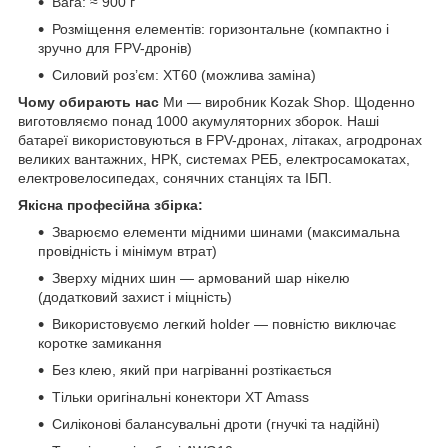
Вага: ≈ 900 г
Розміщення елементів: горизонтальне (компактно і
зручно для FPV-дронів)
Силовий роз’єм: XT60 (можлива заміна)
Чому обирають нас
Ми — виробник Kozak Shop. Щоденно
виготовляємо понад 1000 акумуляторних зборок. Наші
батареї використовуються в FPV-дронах, літаках, агродронах
великих вантажних, НРК, системах РЕБ, електросамокатах,
електровелосипедах, сонячних станціях та ІБП.
Якісна професійна збірка:
Зварюємо елементи мідними шинами (максимальна
провідність і мінімум втрат)
Зверху мідних шин — армований шар нікелю
(додатковий захист і міцність)
Використовуємо легкий holder — повністю виключає
коротке замикання
Без клею, який при нагріванні розтікається
Тільки оригінальні конектори XT Amass
Силіконові балансувальні дроти (гнучкі та надійні)