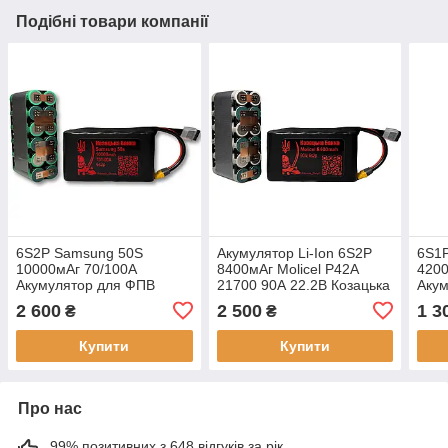
Подібні товари компанії
6S2P Samsung 50S
Акумулятор Li-Ion 6S2P
6S1P
10000мАг 70/100A
8400мАг Molicel P42A
4200
Акумулятор для ФПВ
21700 90А 22.2В Козацька
Акум
дрона "Козацька Банка"
Банка Kozak Shop для
ФПВ 
2 600
2 500
1 3
₴
₴
FPV-дрона
Банк
Купити
Купити
Про нас
99% позитивних з 648 відгуків за рік