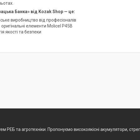
льотах.
ацька Банка» від Kozak Shop — це:
нське виробництво від професіоналів
 оригінальні елементи Molicel P45B
ія якості та безпеки
ем РЕБ та агротехніки. Пропонуємо високоякісні акумулятори, стреп