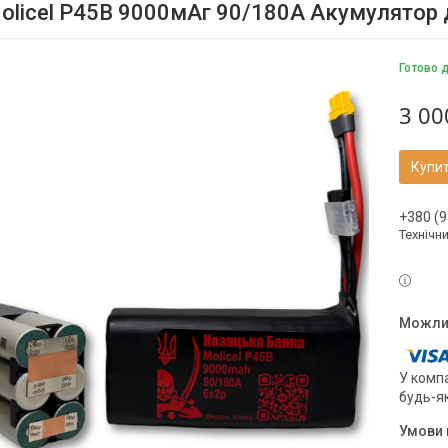
olicel P45B 9000мАг 90/180A Акумулятор 
Готово 
3 00
Купи
+380 (9
Технічн
У компа
будь-я