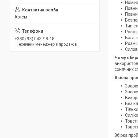
Номіна
Повний
Повни
Артем
Безпер
Тип ел
Розмір
Вага: 
+380 (93) 043-98-18
Розмі
Технічний менеджер з продажів
Силов
Чому обир
використов
сонячних ст
Якісна про
Зварю
Зверху
Викор
Без кл
Тільк
Силіко
Товсті
Товст
Збірка про