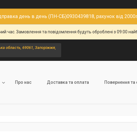
дправка день в день (ПН-СБ)0930439818, рахунок від 2000
чий час. Замовлення та повідомлення будуть оброблені з 09:00 най
ка область, 69061, Запоріжжя,
Про нас
Доставка та оплата
Повернення та 