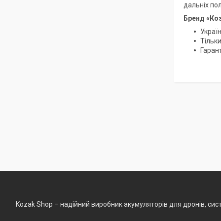
дальніх по
Бренд «Коз
Украї
Тільки
Гарант
Kozak Shop – надійний виробник акумуляторів для дронів, сист