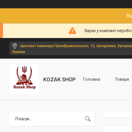
Ві
Зараз у компанії неробо
проспект Інженера Преображенського, 13, Запоріжжя, Запорізь
Україна
KOZAK SHOP
Головна
Товари