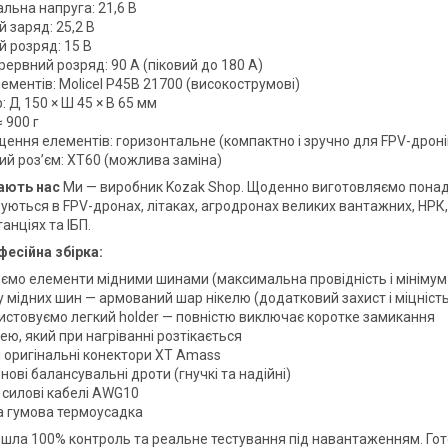
льна напруга: 21,6 В
 заряд: 25,2 В
й розряд: 15 В
ервний розряд: 90 А (піковий до 180 А)
ементів: Molicel P45B 21700 (високострумові)
: Д 150 × Ш 45 × В 65 мм
≈ 900 г
щення елементів: горизонтальне (компактно і зручно для FPV-дроні
ий роз’єм: XT60 (можлива заміна)
ають нас
Ми — виробник Kozak Shop. Щоденно виготовляємо понад 
уються в FPV-дронах, літаках, агродронах великих вантажних, НРК
анціях та ІБП.
фесійна збірка:
ємо елементи мідними шинами (максимальна провідність і мінімум
 мідних шин — армований шар нікелю (додатковий захист і міцність
истовуємо легкий holder — повністю виключає коротке замикання
ею, який при нагріванні розтікається
и оригінальні конектори XT Amass
нові балансувальні дроти (гнучкі та надійні)
 силові кабелі AWG10
а гумова термоусадка
йшла 100% контроль та реальне тестування під навантаженням. Гото