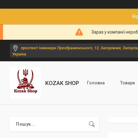
Ві
Зараз у компанії неро
проспект Інженера Преображенського, 13, Запоріжжя, Запорізь
Україна
KOZAK SHOP
Головна
Товари