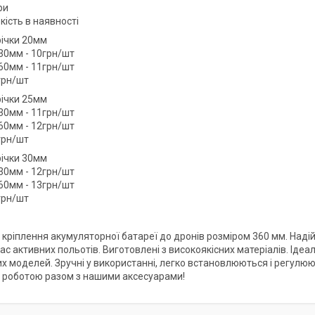
ри
кість в наявності
ічки 20мм
30мм - 10грн/шт
60мм - 11грн/шт
грн/шт
ічки 25мм
30мм - 11грн/шт
60мм - 12грн/шт
грн/шт
ічки 30мм
30мм - 12грн/шт
60мм - 13грн/шт
грн/шт
кріплення акумуляторної батареї до дронів розміром 360 мм. Надій
час активних польотів. Виготовлені з високоякісних матеріалів. Іде
х моделей. Зручні у використанні, легко встановлюються і регулюют
 роботою разом з нашими аксесуарами!