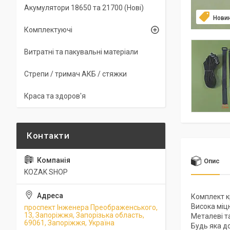
Акумулятори 18650 та 21700 (Нові)
Нови
Комплектуючі
Витратні та пакувальні матеріали
Стрепи / тримач АКБ / стяжки
Краса та здоров'я
Опис
KOZAK SHOP
Комплект к
Висока міц
проспект Інженера Преображенського,
13, Запоріжжя, Запорізька область,
Металеві т
69061, Запоріжжя, Україна
Будь яка 