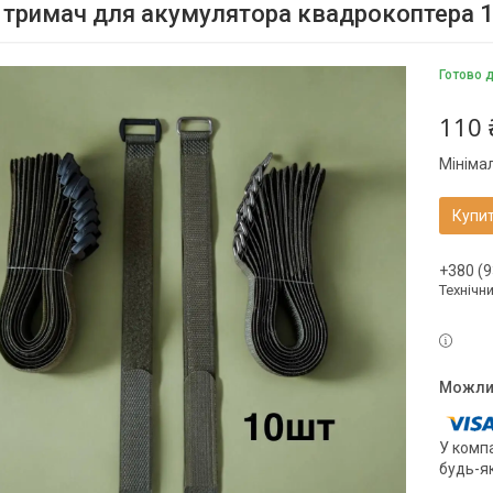
 тримач для акумулятора квадрокоптера 
Готово 
110 
Мініма
Купи
+380 (9
Технічн
У компа
будь-я