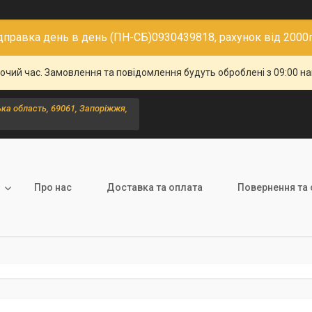
дправка день в день (ПН-СБ)0930439818, рахунок від 2000
бочий час. Замовлення та повідомлення будуть оброблені з 09:00 н
ка область, 69061, Запоріжжя,
Про нас
Доставка та оплата
Повернення та 