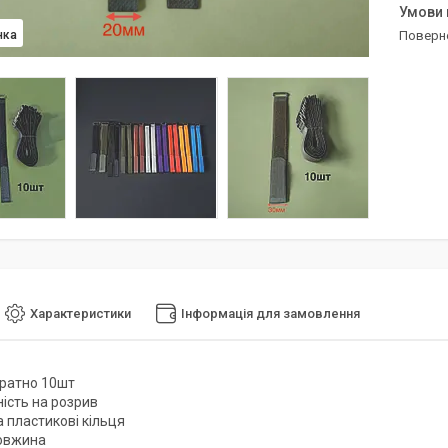
нка
поверн
Характеристики
Інформація для замовлення
ратно 10шт
ність на розрив
а пластикові кільця
довжина