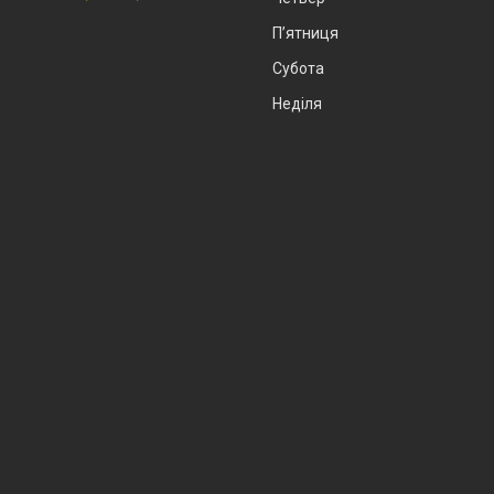
Пʼятниця
Субота
Неділя