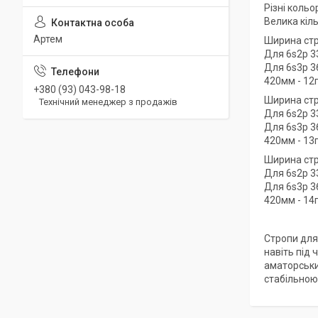
Різні кольо
Велика кіль
Артем
Ширина стр
Для 6s2p 3
Для 6s3p 3
420мм - 12
+380 (93) 043-98-18
Ширина стр
Технічний менеджер з продажів
Для 6s2p 3
Для 6s3p 3
420мм - 13
Ширина стр
Для 6s2p 3
Для 6s3p 3
420мм - 14
Стропи для 
навіть під 
аматорськи
стабільною