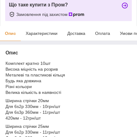
Що таке купити з Пром?
Замовлення під захистом
Опис
Характеристики
Доставка
Оплата
Умови п
Опис
Комплект кратно 10шт
Висока міцність на розрив
Металеві та пластикові кільця
Будь яка довжина
Різні кольори
Велика кількість в наявності
Ширина стрічки 20мм
Для 6s2p 330мм - 10грн/шт
Для 6s3p 360мм - 11грн/шт
420мм - 12грн/шт
Ширина стрічки 25мм
Для 6s2p 330мм - 11грн/шт