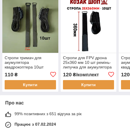
Стропи тримач для
Стропи для FPV дрона
Стро
акумулятора
25x360 мм 10 шт ремінь-
акум
квадрокоптера 10шт
липучка для акумулятора
квад
360мм для 6s3p
6s3p від Козак Шоп
30х3
110
120
120
₴
₴/комплект
Купити
Купити
Про нас
99% позитивних з 651 відгука за рік
Працює з 07.02.2024