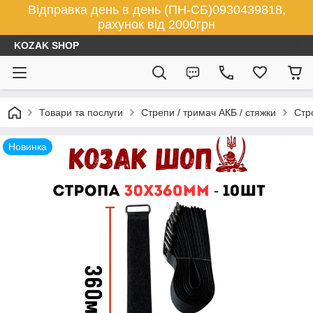
Відправка день в день (ПН-СБ)0930439818,
рахунок від 2000грн
KOZAK SHOP
Товари та послуги
Стрепи / тримач АКБ / стяжки
Стр
Новинка