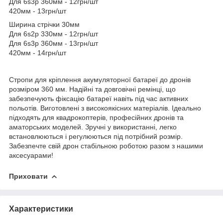
Для 6s3p 360мм - 12грн/шт
420мм - 13грн/шт
Ширина стрічки 30мм
Для 6s2p 330мм - 12грн/шт
Для 6s3p 360мм - 13грн/шт
420мм - 14грн/шт
Стропи для кріплення акумуляторної батареї до дронів
розміром 360 мм. Надійні та довговічні ремінці, що
забезпечують фіксацію батареї навіть під час активних
польотів. Виготовлені з високоякісних матеріалів. Ідеально
підходять для квадрокоптерів, професійних дронів та
аматорських моделей. Зручні у використанні, легко
встановлюються і регулюються під потрібний розмір.
Забезпечте свій дрон стабільною роботою разом з нашими
аксесуарами!
Приховати
Характеристики