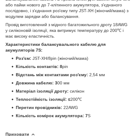
або пайки нового до 7-клітинного акумулятора, з'єднаного
послідовно, і з'єднання роз'єму типу JST-XH (жіночий/мама) з
модулем зарядки або балансування.
Провід виготовлений з мідного багатожильного дроту 18AWG
у силіконовій ізоляції, яка витримує температуру до 200℃ і
має високу еластичність.
Характеристики балансувального кабелю для
акумуляторів 7S:
Роз'єм:
JST-XH/8pin (жіночий/мама)
Кількість контактів: 8
pin
Відстань між контактами роз'єму:
2,54 мм
Довжина кабелю: 3
00 мм
Матеріал ізоляції дроту:
силікон
Теплостійкість ізоляції: ≤
200℃
Перетин провідників:
22AWG
Кількість комірок акумулятора: 7
S
Приховати