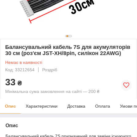
Балансувальний кабель 7S для акумуляторів
30 см (роз'єм JST-XH/8pin, силікон 22AWG)
Немає в наявності
Код: 33212654
Роздріб
33
₴
Мінімальна сума замовлення на сайті — 200 ₴
Опис
Характеристики
Доставка
Оплата
Умови п
Опис
Балансувальний кабель 7S призначений для заміни існуючого