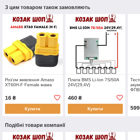
З цим товаром також замовляють
Роз'єм живлення Amass
Плата BMS Li-Ion 7S/50А
Тест
XT60H-F Female мама
24V(29,4V)
акум
ФПВ
16
460
₴
₴
599
Купити
Купити
Подібні товари компанії