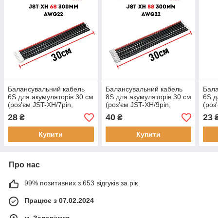
Балансувальний кабель
Балансувальний кабель
Бала
6S для акумуляторів 30 см
8S для акумуляторів 30 см
6S д
(роз'єм JST-XH/7pin,
(роз'єм JST-XH/9pin,
(роз
силікон 22AWG)
силікон 22AWG)
силі
28
40
23
₴
₴
Купити
Купити
Про нас
99% позитивних з 653 відгуків за рік
Працює з 07.02.2024