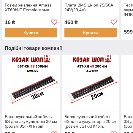
Роз'єм живлення Amass
Плата BMS Li-Ion 7S/50А
Тест
XT60H-F Female мама
24V(29,4V)
акум
ФПВ
16
460
₴
₴
599
Купити
Купити
Подібні товари компанії
Балансувальний кабель
Балансувальний кабель
Бала
6S для акумуляторів 30 см
6S для акумуляторів 20 см
3S д
(роз'єм JST-XH/7pin,
(роз'єм JST-XH/7pin,
(роз
силікон 22AWG)
силікон 22AWG)
силі