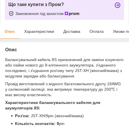
Що таке купити з Пром?
Замовлення під захистом
Опис
Характеристики
Доставка
Оплата
Умови п
Опис
Балансувальний кабель 8S призначений для заміни існуючого
або пайки нового до 8-клітинного акумулятора, з'єднаного
послідовно, і з'єднання роз'єму типу JST-XH (жіночий/мама) з
модулем зарядки або балансування.
Провід виготовлений з мідного багатожильного дроту 18AWG
у силіконовій ізоляції, яка витримує температуру до 200℃ і
має високу еластичність.
Характеристики балансувального кабелю для
акумуляторів 8S:
Роз'єм:
JST-XH/9pin (жіночий/мама)
Кількість контактів: 9
pin