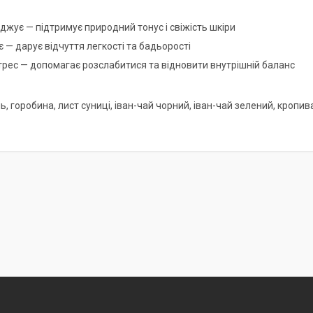
джує — підтримує природний тонус і свіжість шкіри
є — дарує відчуття легкості та бадьорості
трес — допомагає розслабитися та відновити внутрішній баланс
ь, горобина, лист суниці, іван-чай чорний, іван-чай зелений, кропива