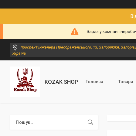
Ві
Зараз у компанії неробо
проспект Інженера Преображенського, 13, Запоріжжя, Запорізь
Україна
KOZAK SHOP
Головна
Товари