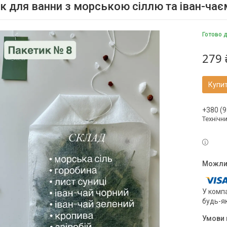
к для ванни з морською сіллю та іван-чає
Готово 
279 
Купи
+380 (9
Технічн
У компа
будь-я