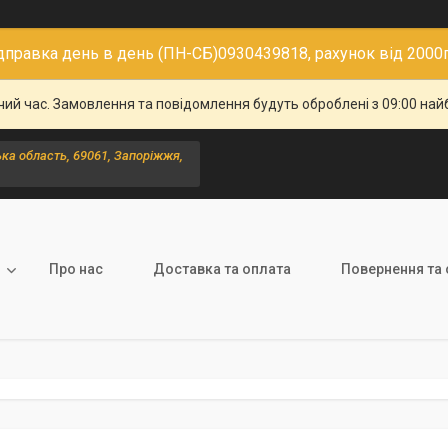
дправка день в день (ПН-СБ)0930439818, рахунок від 2000
чий час. Замовлення та повідомлення будуть оброблені з 09:00 най
ка область, 69061, Запоріжжя,
Про нас
Доставка та оплата
Повернення та 