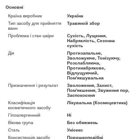
Основні
Країна виробник
Україна
Тип засобу для прийняття
Травяной збор
ванн
Проблема і стан шкіри
Сухість, Лущення,
Набряклість, Сезонна
сухість
Дія
Протизапальне,
Зволожуюче, Тонізуючу,
Розслабляюча,
Протинабрякове,
Відлущуючий,
Пом'якшувальна
Призначення і результат
Зволоження, Захист,
Пом'якшення, Звуження пор,
Заспокоєння
Класифікація
Лікувальна (Космецевтика)
косметичного засобу
Гіпоалергенний
Ні
Вікова група
Без обмежень
Стать
Унісекс
Консистенція засобу
Порошкоподібні