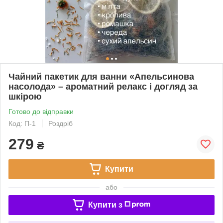
Чайний пакетик для ванни «Апельсинова
насолода» – ароматний релакс і догляд за
шкірою
Готово до відправки
Код: П-1
Роздріб
279
₴
Купити
або
Купити з