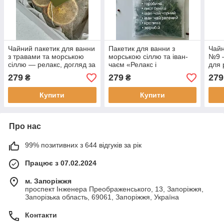
Чайний пакетик для ванни
Пакетик для ванни з
Чайн
з травами та морською
морською сіллю та іван-
№9 —
сіллю — релакс, догляд за
чаєм «Релакс і
для 
шкірою
відновлення»
гарм
279
279
279
₴
₴
Купити
Купити
Про нас
99% позитивних з 644 відгуків за рік
Працює з 07.02.2024
м. Запоріжжя
проспект Інженера Преображенського, 13, Запоріжжя,
Запорізька область, 69061, Запоріжжя, Україна
Контакти