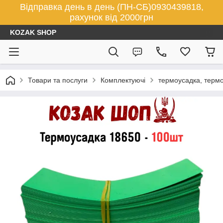
Відправка день в день (ПН-СБ)0930439818,
рахунок від 2000грн
KOZAK SHOP
Товари та послуги
Комплектуючі
термоусадка, термо