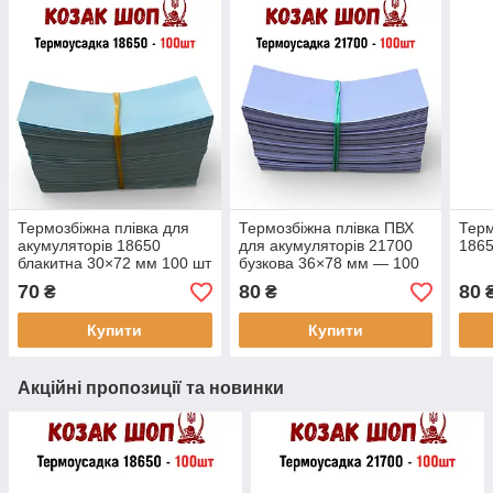
Термозбіжна плівка для
Термозбіжна плівка ПВХ
Терм
акумуляторів 18650
для акумуляторів 21700
1865
блакитна 30×72 мм 100 шт
бузкова 36×78 мм — 100
ПВХ плівка Li-Ion готові
шт Samsung 40T плівка/
70
80
80
₴
₴
відрізки
ізоляція Li-ion
Купити
Купити
Акційні пропозиції та новинки