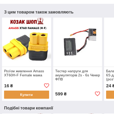
З цим товаром також замовляють
Роз'єм живлення Amass
Тестер напруги для
Бала
XT60H-F Female мама
акумуляторів 2s - 6s Чекер
6S д
ФПВ
(роз
силі
16
24
₴
599
₴
Купити
Подібні товари компанії