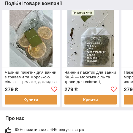
Подібні товари компанії
Чайний пакетик для ванни
Чайний пакетик для ванни
Паке
з травами та морською
№14 — морська сіль та
морс
сіллю — релакс, догляд за
трави для свіжості,
чаєм
шкірою
очищення та бадьорості
відн
279
279
279
₴
₴
Купити
Купити
Про нас
99% позитивних з 646 відгуків за рік