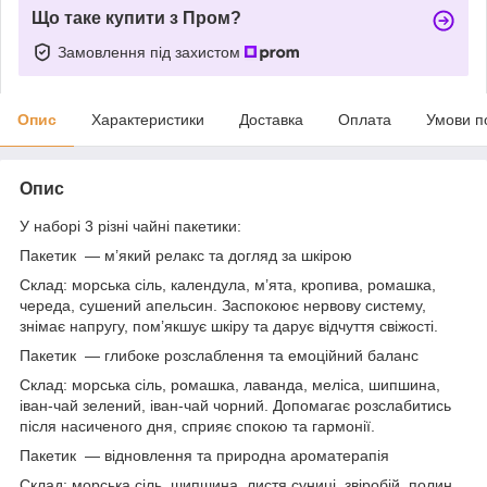
Що таке купити з Пром?
Замовлення під захистом
Опис
Характеристики
Доставка
Оплата
Умови п
Опис
У наборі 3 різні чайні пакетики:
Пакетик — м’який релакс та догляд за шкірою
Склад: морська сіль, календула, м’ята, кропива, ромашка,
череда, сушений апельсин. Заспокоює нервову систему,
знімає напругу, пом’якшує шкіру та дарує відчуття свіжості.
Пакетик — глибоке розслаблення та емоційний баланс
Склад: морська сіль, ромашка, лаванда, меліса, шипшина,
іван-чай зелений, іван-чай чорний. Допомагає розслабитись
після насиченого дня, сприяє спокою та гармонії.
Пакетик — відновлення та природна ароматерапія
Склад: морська сіль, шипшина, листя суниці, звіробій, полин,