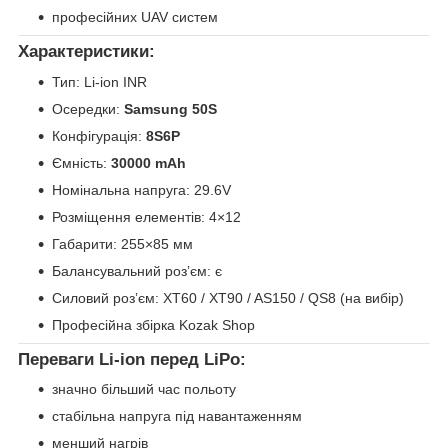
професійних UAV систем
Характеристики:
Тип: Li-ion INR
Осередки:
Samsung 50S
Конфігурація:
8S6P
Ємність:
30000 mAh
Номінальна напруга: 29.6V
Розміщення елементів: 4×12
Габарити: 255×85 мм
Балансувальний розʼєм: є
Силовий розʼєм: XT60 / XT90 / AS150 / QS8 (на вибір)
Професійна збірка Kozak Shop
Переваги Li-ion перед LiPo:
значно більший час польоту
стабільна напруга під навантаженням
менший нагрів