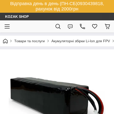
Відправка день в день (ПН-СБ)0930439818,
рахунок від 2000грн
KOZAK SHOP
Товари та послуги
Акумуляторні збірки Li-Ion для FPV