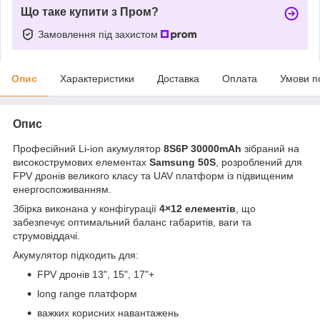
Що таке купити з Пром?
Замовлення під захистом
Опис
Характеристики
Доставка
Оплата
Умови п
Опис
Професійний Li-ion акумулятор
8S6P 30000mAh
зібраний на
високострумових елементах
Samsung 50S
, розроблений для
FPV дронів великого класу та UAV платформ із підвищеним
енергоспоживанням.
Збірка виконана у конфігурації
4×12 елементів
, що
забезпечує оптимальний баланс габаритів, ваги та
струмовіддачі.
Акумулятор підходить для:
FPV дронів 13", 15", 17"+
long range платформ
важких корисних навантажень