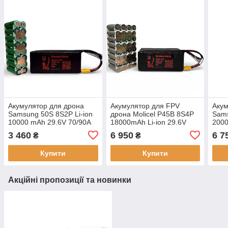
Акумулятор для дрона
Акумулятор для FPV
Акум
Samsung 50S 8S2P Li-ion
дрона Molicel P45B 8S4P
Sams
10000 mAh 29.6V 70/90A
18000mAh Li-ion 29.6V
2000
FPV UAV батарея
високострумовий
140/
3 460
6 950
6 7
₴
₴
акумулятор для дронів 13-
бат
17 дюймів | UAV батарея
Купити
Купити
Акційні пропозиції та новинки