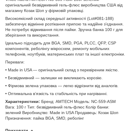
оригінальний безвідмивний гель-флюс виробництва США від
магазину Козак Шоп у фірмовій упаковці.
Високоякісний склад середньої активності (Lot#081-188)
забезпечує відмінне розтікання припою та надійне з’єднання.
Не потребує відмивання після пайки. Зручна банка 100 г для
зберігання та використання.
Ідеально підходить для BGA, SMD, PGA, PLCC, QFP, CSP
компонентів, реболінгу мікросхем, ремонту мобільних
телефонів, ноутбуків, материнських плат та іншої електроніки.
Переваги:
• Made in USA — оригінальний склад з перевіреним якістю.
• Безвідмивний — залишки не викликають корозію.
• Фірмова зелена упаковка — легко відрізнити від аналогів.
• Оптимальна в’язкість та стабільність при нагріванні.
Характеристики:
Бренд: AMTECH Модель: NC-559-ASM
Вага: 100 г Тип: безвідмивний гель-флюс Колір банки:
зелений Виробництво: Made in USA Продавець: Козак Шоп
Призначення: пайка BGA, SMD, реболінг
Приховати