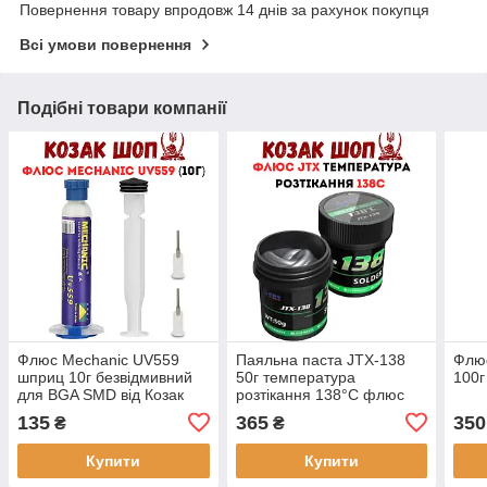
Повернення товару впродовж 14 днів за рахунок покупця
Всі умови повернення
Подібні товари компанії
Флюс Mechanic UV559
Паяльна паста JTX-138
Флюс
шприц 10г безвідмивний
50г температура
100г
для BGA SMD від Козак
розтікання 138°C флюс
Шоп
від Козак Шоп
135
365
350
₴
₴
Купити
Купити