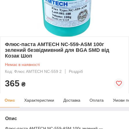
Флюс-паста AMTECH NC-559-ASM 100г
зелений безвідмивний для BGA SMD від
Козак Шоп
Немає в наявності
Код: Флюс AMTECH NC-559 2
Роздріб
365
₴
Опис
Характеристики
Доставка
Оплата
Умови п
Опис
Флюс-паста AMTECH NC-559-ASM 100г зелений —